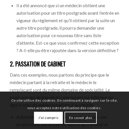
Il a été annoncé que si un médecin obtient une
autorisation pour un titre postgrade avant l’entrée en
vigueur du règlement et qu’il obtient par la suite un
autre titre postgrade, il pourra demander une
autorisation pour ce nouveau titre sans liste
d’attente. Est-ce que vous confirmez cette exception
? A-t-elle pu être rajoutée dans la version définitive ?
2. PASSATION DE CABINET
Dans ces exemples, nous partons du principe que le
médecin partant à la retraite et le médecin le
remplaçant sont du même domaine de spécialité. Le
pourcentage de travail du remplaçant est inférieur ou
Ce site utilise des cookies. En continuant à naviguer sur le site,
égal à celui du médecin partant à la retraite.
vous acceptez notre utilisation des cookies.
Admettons qu’un médecin, travaillant sous son
J'ai compris
En savoir plus
propre nom, parte à la retraite et qu’il trouve un