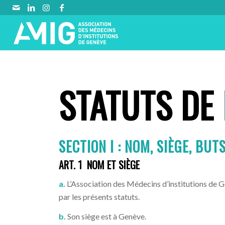
STATUTS DE
SECTION
I
:
NOM, SIÈGE, BUT
ART. 1 NOM ET SIÈGE
a.
L’Association des Médecins d’institutions de Gen
par les présents statuts.
b.
Son siège est à Genève.