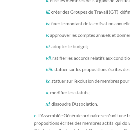
ii.
élire les membres de l’Organe de Vérifi
iii.
créer des Groupes de Travail (GT), défini
iv.
fixer le montant de la cotisation annuelle
v.
approuver les comptes annuels et donner
vi.
adopter le budget;
vii.
ratifier les accords relatifs aux condit
viii.
statuer sur les propositions écrites d
ix.
statuer sur l’exclusion de membres pour 
x.
modifier les statuts;
xi.
dissoudre l’Association.
c.
L’Assemblée Générale ordinaire se réunit une fo
propositions écrites des membres actifs, qui doi