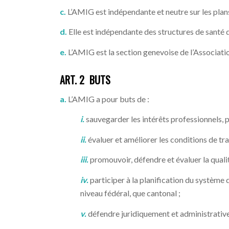
c.
L’AMIG est indépendante et neutre sur les plans
d.
Elle est indépendante des structures de santé
e.
L’AMIG est la section genevoise de l’Associati
ART. 2 BUTS
a.
L’AMIG a pour buts de :
i.
sauvegarder les intérêts professionnels,
ii.
évaluer et améliorer les conditions de tra
iii.
promouvoir, défendre et évaluer la quali
iv.
participer à la planification du système d
niveau fédéral, que cantonal ;
v.
défendre juridiquement et administrati