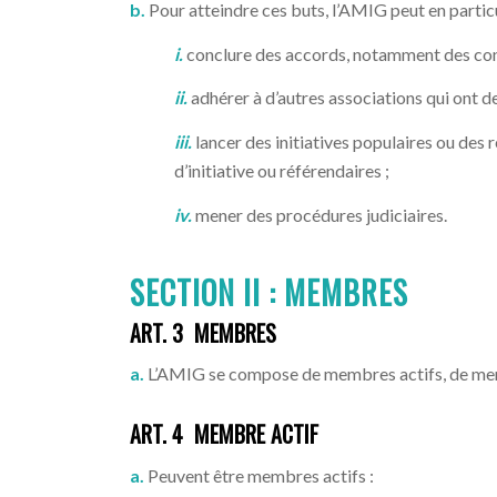
b.
Pour atteindre ces buts, l’AMIG peut en particu
i.
conclure des accords, notamment des conv
ii.
adhérer à d’autres associations qui ont d
iii.
lancer des initiatives populaires ou des
d’initiative ou référendaires ;
iv.
mener des procédures judiciaires.
SECTION II :
MEMBRES
ART. 3 MEMBRES
a.
L’AMIG se compose de membres actifs, de mem
ART. 4 MEMBRE ACTIF
a.
Peuvent être membres actifs :