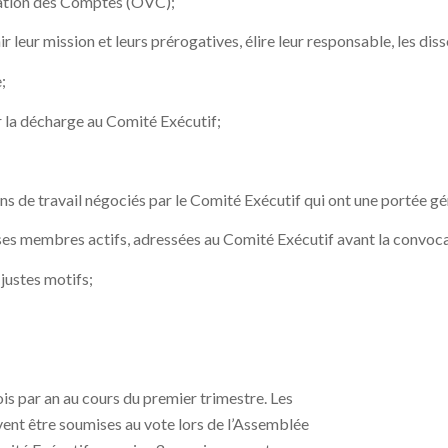
cation des Comptes (OVC);
r leur mission et leurs prérogatives, élire leur responsable, les dis
;
 la décharge au Comité Exécutif;
ions de travail négociés par le Comité Exécutif qui ont une portée 
e ses membres actifs, adressées au Comité Exécutif avant la convoc
justes motifs;
is par an au cours du premier trimestre. Les
vent être soumises au vote lors de l’Assemblée