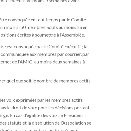
omité Exécutif au moins 3 semaines avant
tre convoquée en tout temps par le Comité
d’un mois si 50 membres actifs au moins lui en
ositions écrites à soumettre à l’Assemblée.
re est convoquée par le Comité Exécutif ; la
st communiquée aux membres par courrier, par
internet de l’AMIG, au moins deux semaines à
er quel que soit le nombre de membres actifs
 des voix exprimées par les membres actifs
as le droit de vote pour les décisions portant
ge. En cas d’égalité des voix, le Président
des statuts et la dissolution de l’Association se
xprimées par les membres actifs présents.