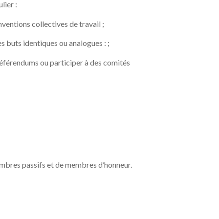
lier :
entions collectives de travail ;
es buts identiques ou analogues : ;
 référendums ou participer à des comités
bres passifs et de membres d’honneur.