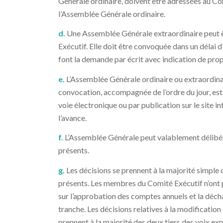
Générale ordinaire, doivent être adressées au C
l’Assemblée Générale ordinaire.
d.
Une Assemblée Générale extraordinaire peut ê
Exécutif. Elle doit être convoquée dans un délai 
font la demande par écrit avec indication de prop
e.
L’Assemblée Générale ordinaire ou extraordinai
convocation, accompagnée de l’ordre du jour, e
voie électronique ou par publication sur le site 
l’avance.
f.
L’Assemblée Générale peut valablement délibér
présents.
g.
Les décisions se prennent à la majorité simple
présents. Les membres du Comité Exécutif n’ont p
sur l’approbation des comptes annuels et la déchar
tranche. Les décisions relatives à la modification 
prennent à la majorité des deux tiers des voix e