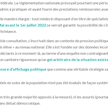
 fédérale. La réglementation nationale prévoyait pourtant une périod
à admis à pratiquer et ayant fourni des prestations remboursées ava
de manière élargie : tout médecin disposant d’un titre de spécialist
l avant le 1er juillet 2022
se verrait garantir la possibilité de s’
l’échéance.
able consultation, s’inscrivait dans un contexte de pression politiq
élève » au niveau national. Elle s’est fondée sur des données inco
s déclarés à ce moment-là, au terme d’une enquête non contraignante
on sanitaire rigoureuse qu’un
gel arbitraire de la situation exist
sure d’affichage politique
que comme une véritable stratégie sani
réels en soins de la population n’ont pas été évalués de façon syst
(en très grande majorité opposés à la mesure), ni les assurés (pourt
sans débat démocratique.