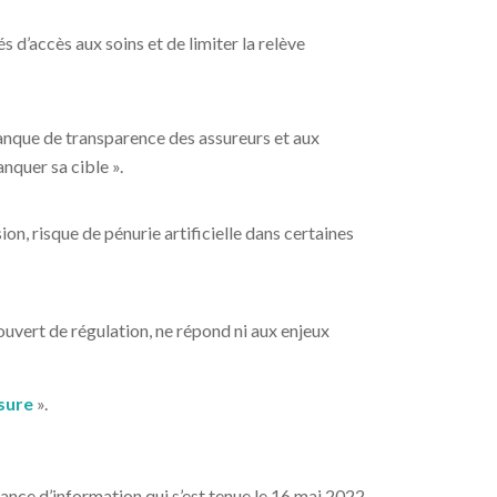
és d’accès aux soins et de limiter la relève
manque de transparence des assureurs et aux
nquer sa cible ».
on, risque de pénurie artificielle dans certaines
 couvert de régulation, ne répond ni aux enjeux
sure
».
ance d’information qui s’est tenue le 16 mai 2022