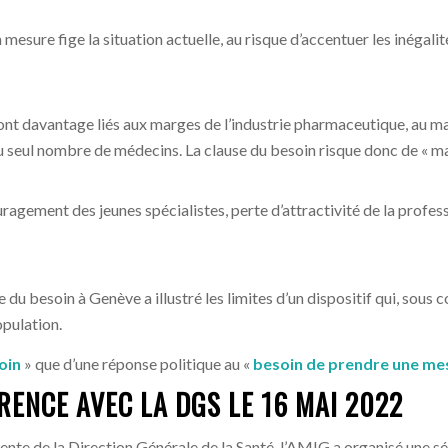
a mesure fige la situation actuelle, au risque d’accentuer les inégalit
 sont davantage liés aux marges de l’industrie pharmaceutique, au 
au seul nombre de médecins. La clause du besoin risque donc de « ma
ragement des jeunes spécialistes, perte d’attractivité de la professi
se du besoin à Genève a illustré les limites d’un dispositif qui, sous
opulation.
oin
» que d’une réponse politique au «
besoin de prendre une me
RENCE AVEC LA DGS LE 16 MAI 2022
ente de la Direction Générale de la Santé, l’AMIG a organisé une sé