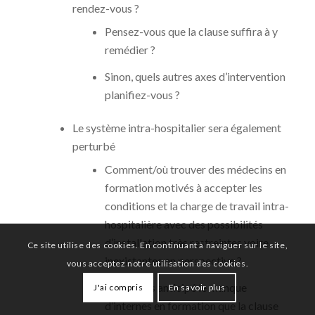
rendez-vous ?
Pensez-vous que la clause suffira à y
remédier ?
Sinon, quels autres axes d’intervention
planifiez-vous ?
Le système intra-hospitalier sera également
perturbé
Comment/où trouver des médecins en
formation motivés à accepter les
conditions et la charge de travail intra-
hospitalière avec des possibilités
d’installation très restreintes voire
Ce site utilise des cookies. En continuant à naviguer sur le site,
inexistantes en perspective ?
vous acceptez notre utilisation des cookies.
Avez-vous anticipé le manque
J'ai compris
En savoir plus
d’internes en formation que la clause