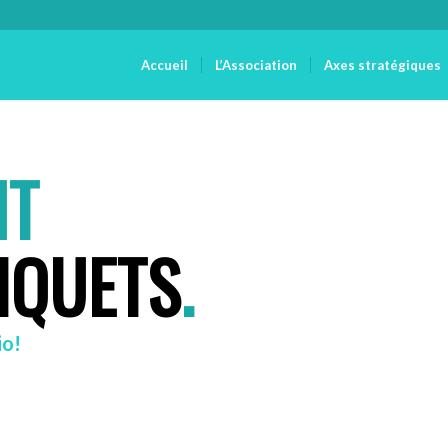
Accueil
L’Association
Axes stratégiques
NT
IQUETS
.
io!