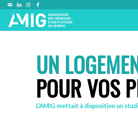
UN LOGEME
POUR VOS P
L’AMIG mettait à disposition un stud