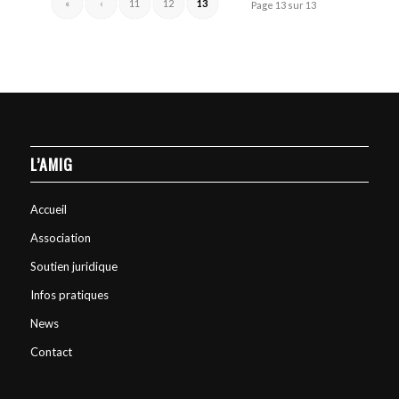
«
‹
11
12
13
Page 13 sur 13
L’AMIG
Accueil
Association
Soutien juridique
Infos pratiques
News
Contact