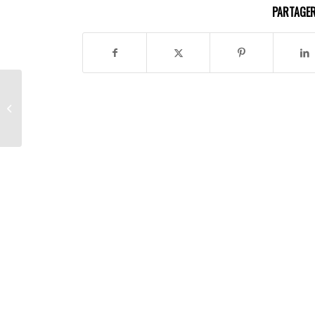
PARTAGER
Horaires et salaires: les
médecins genevois
attendent mieux des
HUG