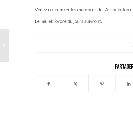
Venez rencontrer les membres de l’Association et 
Le lieu et l’ordre du jours suivront.
7 mars 2024 Café de
l’Egalité – Le
consentement dans les
soin...
PARTAGER