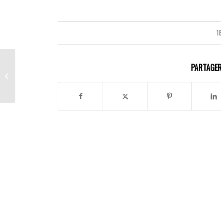
1
PARTAGER
Le modèle 42+4 adopté
à Zurich et à Winterthur