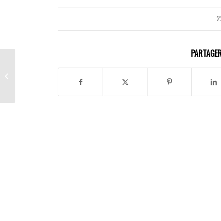
2
PARTAGER
Simon Regard, un
urgentiste au chevet de
la santé